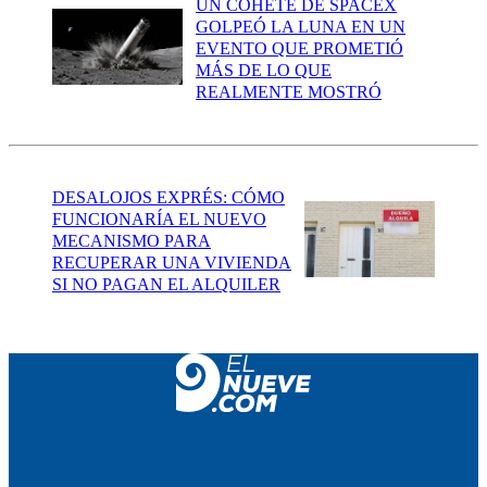
UN COHETE DE SPACEX
GOLPEÓ LA LUNA EN UN
EVENTO QUE PROMETIÓ
MÁS DE LO QUE
REALMENTE MOSTRÓ
DESALOJOS EXPRÉS: CÓMO
FUNCIONARÍA EL NUEVO
MECANISMO PARA
RECUPERAR UNA VIVIENDA
SI NO PAGAN EL ALQUILER