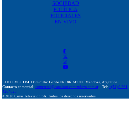
SOCIEDAD
POLÍTICA
POLICIALES
EN VIVO
ELNUEVE.COM. Domicillo: Garibaldi 186. M5500 Mendoza, Argentina.
Contacto comercial:
comercial@canalnuevemendoza.com.ar
– Tel:
+(54) 9 261
4204020
©2026 Cuyo Televisión SA. Todos los derechos reservados