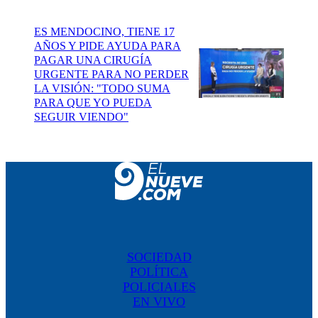
ES MENDOCINO, TIENE 17
AÑOS Y PIDE AYUDA PARA
PAGAR UNA CIRUGÍA
URGENTE PARA NO PERDER
LA VISIÓN: "TODO SUMA
PARA QUE YO PUEDA
SEGUIR VIENDO"
SOCIEDAD
POLÍTICA
POLICIALES
EN VIVO