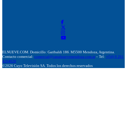
ELNUEVE.COM. Domicillo: Garibaldi 186. M5500 Mendoza, Argentina.
Contacto comercial:
comercial@canalnuevemendoza.com.ar
– Tel:
+(54) 9 261
4204020
©2026 Cuyo Televisión SA. Todos los derechos reservados