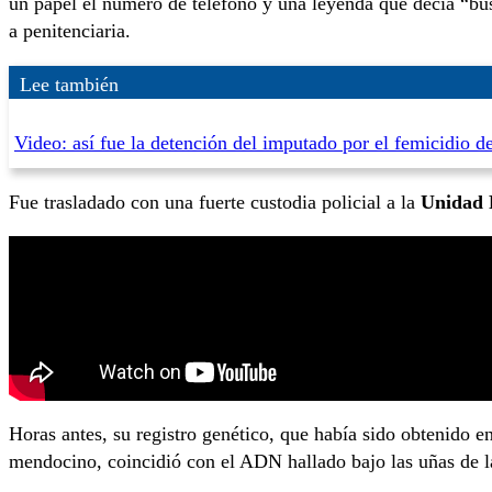
un papel el número de teléfono y una leyenda que decía “bus
a penitenciaria.
Lee también
Video: así fue la detención del imputado por el femicidio d
Fue trasladado con una fuerte custodia policial a la
Unidad F
Horas antes, su registro genético, que había sido obtenido e
mendocino, coincidió con el ADN hallado bajo las uñas de l