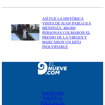
ASÍ FUE LA HISTÓRICA
VISITA DE JUAN PABLO II A
MENDOZA: 400.000
PERSONAS COLMARON EL
PREDIO DE LA VIRGEN Y
MARCARON UN HITO
INOLVIDABLE
SOCIEDAD
POLÍTICA
POLICIALES