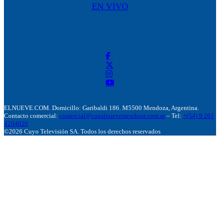
EN VIVO
ELNUEVE.COM. Domicillo: Garibaldi 186. M5500 Mendoza, Argentina.
Contacto comercial:
comercial@canalnuevemendoza.com.ar
– Tel:
+(54) 9 261
4204020
©2026 Cuyo Televisión SA. Todos los derechos reservados