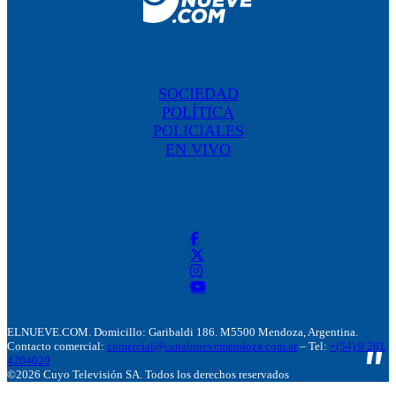
SOCIEDAD
POLÍTICA
POLICIALES
EN VIVO
ELNUEVE.COM. Domicillo: Garibaldi 186. M5500 Mendoza, Argentina.
Contacto comercial:
comercial@canalnuevemendoza.com.ar
– Tel:
+(54) 9 261
4204020
©2026 Cuyo Televisión SA. Todos los derechos reservados