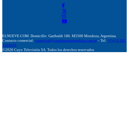
ELNUEVE.COM. Domicillo: Garibaldi 186. M5500 Mendoza, Argentina.
Contacto comercial:
comercial@canalnuevemendoza.com.ar
– Tel:
+(54) 9 261
4204020
©2026 Cuyo Televisión SA. Todos los derechos reservados