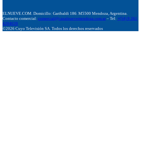
ELNUEVE.COM. Domicillo: Garibaldi 186. M5500 Mendoza, Argentina.
Contacto comercial:
comercial@canalnuevemendoza.com.ar
– Tel:
+(54) 9 261
4204020
©2026 Cuyo Televisión SA. Todos los derechos reservados