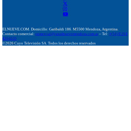
ELNUEVE.COM. Domicillo: Garibaldi 186. M5500 Mendoza, Argentina.
Contacto comercial:
comercial@canalnuevemendoza.com.ar
– Tel:
+(54) 9 261
4204020
©2026 Cuyo Televisión SA. Todos los derechos reservados