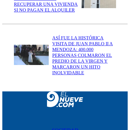
RECUPERAR UNA VIVIENDA
SI NO PAGAN EL ALQUILER
ASÍ FUE LA HISTÓRICA
VISITA DE JUAN PABLO II A
MENDOZA: 400.000
PERSONAS COLMARON EL
PREDIO DE LA VIRGEN Y
MARCARON UN HITO
INOLVIDABLE