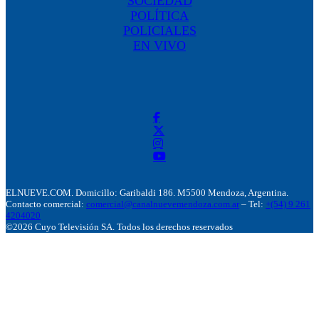
SOCIEDAD
POLÍTICA
POLICIALES
EN VIVO
ELNUEVE.COM. Domicillo: Garibaldi 186. M5500 Mendoza, Argentina.
Contacto comercial:
comercial@canalnuevemendoza.com.ar
– Tel:
+(54) 9 261
4204020
©2026 Cuyo Televisión SA. Todos los derechos reservados