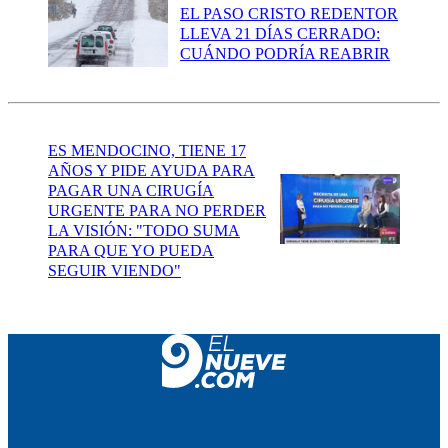
EL PASO CRISTO REDENTOR
LLEVA 21 DÍAS CERRADO:
CUÁNDO PODRÍA REABRIR
ES MENDOCINO, TIENE 17
AÑOS Y PIDE AYUDA PARA
PAGAR UNA CIRUGÍA
URGENTE PARA NO PERDER
LA VISIÓN: "TODO SUMA
PARA QUE YO PUEDA
SEGUIR VIENDO"