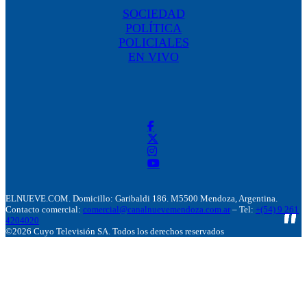
SOCIEDAD
POLÍTICA
POLICIALES
EN VIVO
ELNUEVE.COM. Domicillo: Garibaldi 186. M5500 Mendoza, Argentina.
Contacto comercial:
comercial@canalnuevemendoza.com.ar
– Tel:
+(54) 9 261
4204020
©2026 Cuyo Televisión SA. Todos los derechos reservados