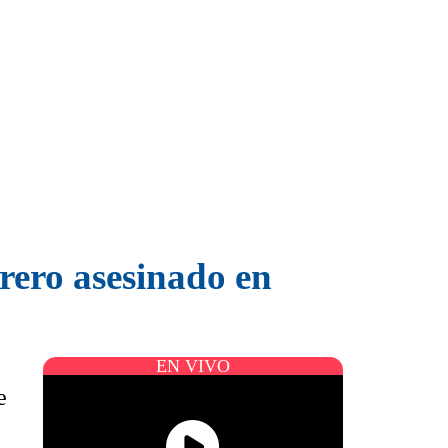
arero asesinado en
EN VIVO
e