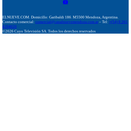
ELNUEVE.COM. Domicillo: Garibaldi 186. M5500 Mendoza, Argentina.
Contacto comercial:
comercial@canalnuevemendoza.com.ar
– Tel:
+(54) 9 261
4204020
©2026 Cuyo Televisión SA. Todos los derechos reservados