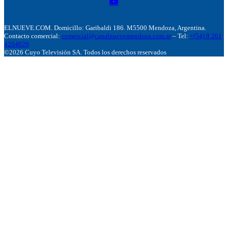
ELNUEVE.COM. Domicillo: Garibaldi 186. M5500 Mendoza, Argentina.
Contacto comercial:
comercial@canalnuevemendoza.com.ar
– Tel:
+(54) 9 261
4204020
©2026 Cuyo Televisión SA. Todos los derechos reservados