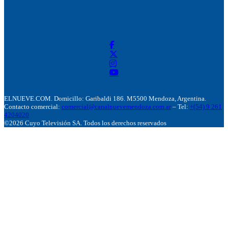
ELNUEVE.COM. Domicillo: Garibaldi 186. M5500 Mendoza, Argentina.
Contacto comercial:
comercial@canalnuevemendoza.com.ar
– Tel:
+(54) 9 261
4204020
©2026 Cuyo Televisión SA. Todos los derechos reservados