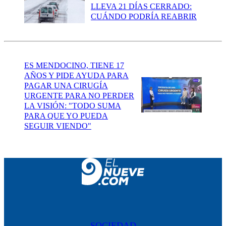
LLEVA 21 DÍAS CERRADO:
CUÁNDO PODRÍA REABRIR
ES MENDOCINO, TIENE 17
AÑOS Y PIDE AYUDA PARA
PAGAR UNA CIRUGÍA
URGENTE PARA NO PERDER
LA VISIÓN: "TODO SUMA
PARA QUE YO PUEDA
SEGUIR VIENDO"
SOCIEDAD