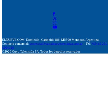
ELNUEVE.COM. Domicillo: Garibaldi 186. M5500 Mendoza, Argentina.
Contacto comercial:
comercial@canalnuevemendoza.com.ar
– Tel:
+(54) 9 261
4204020
©2026 Cuyo Televisión SA. Todos los derechos reservados