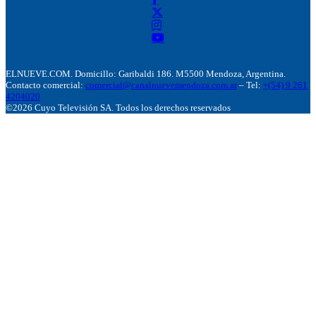
ELNUEVE.COM. Domicillo: Garibaldi 186. M5500 Mendoza, Argentina.
Contacto comercial:
comercial@canalnuevemendoza.com.ar
– Tel:
+(54) 9 261
4204020
©2026 Cuyo Televisión SA. Todos los derechos reservados