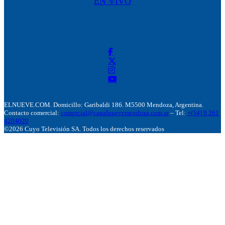
EN VIVO
ELNUEVE.COM. Domicillo: Garibaldi 186. M5500 Mendoza, Argentina.
Contacto comercial:
comercial@canalnuevemendoza.com.ar
– Tel:
+(54) 9 261
4204020
©2026 Cuyo Televisión SA. Todos los derechos reservados