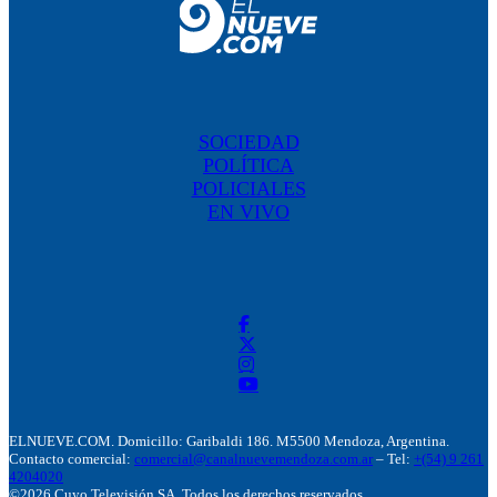
SOCIEDAD
POLÍTICA
POLICIALES
EN VIVO
ELNUEVE.COM. Domicillo: Garibaldi 186. M5500 Mendoza, Argentina.
Contacto comercial:
comercial@canalnuevemendoza.com.ar
– Tel:
+(54) 9 261
4204020
©2026 Cuyo Televisión SA. Todos los derechos reservados