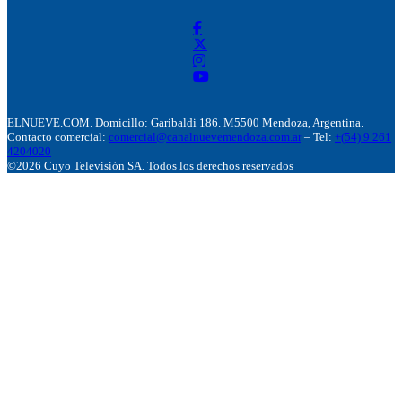
ELNUEVE.COM. Domicillo: Garibaldi 186. M5500 Mendoza, Argentina.
Contacto comercial:
comercial@canalnuevemendoza.com.ar
– Tel:
+(54) 9 261
4204020
©2026 Cuyo Televisión SA. Todos los derechos reservados