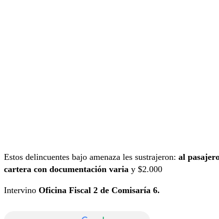
Estos delincuentes bajo amenaza les sustrajeron:
al pasajer
cartera con documentación varia
y $2.000
Intervino
Oficina Fiscal 2 de Comisaría 6.