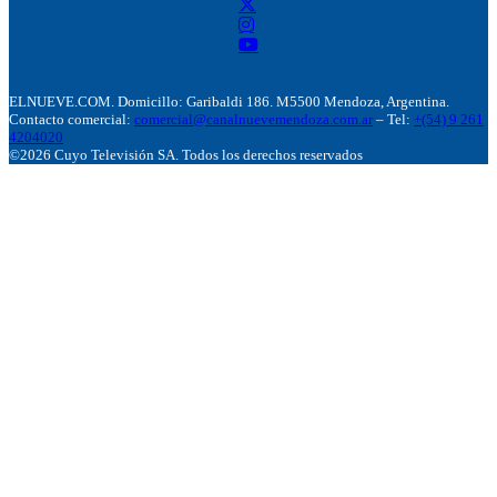
ELNUEVE.COM. Domicillo: Garibaldi 186. M5500 Mendoza, Argentina.
Contacto comercial:
comercial@canalnuevemendoza.com.ar
– Tel:
+(54) 9 261
4204020
©2026 Cuyo Televisión SA. Todos los derechos reservados