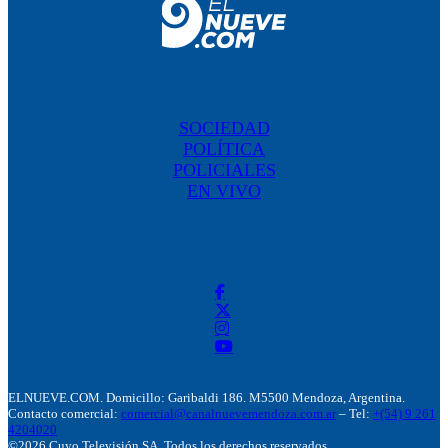
SOCIEDAD
POLÍTICA
POLICIALES
EN VIVO
ELNUEVE.COM. Domicillo: Garibaldi 186. M5500 Mendoza, Argentina.
Contacto comercial:
comercial@canalnuevemendoza.com.ar
– Tel:
+(54) 9 261
4204020
©2026 Cuyo Televisión SA. Todos los derechos reservados