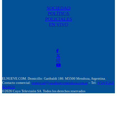
SOCIEDAD
POLÍTICA
POLICIALES
EN VIVO
ELNUEVE.COM. Domicillo: Garibaldi 186. M5500 Mendoza, Argentina.
Contacto comercial:
comercial@canalnuevemendoza.com.ar
– Tel:
+(54) 9 261
4204020
©2026 Cuyo Televisión SA. Todos los derechos reservados