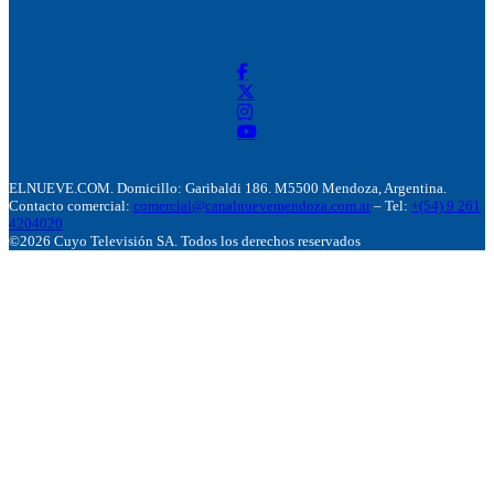
ELNUEVE.COM. Domicillo: Garibaldi 186. M5500 Mendoza, Argentina.
Contacto comercial:
comercial@canalnuevemendoza.com.ar
– Tel:
+(54) 9 261
4204020
©2026 Cuyo Televisión SA. Todos los derechos reservados