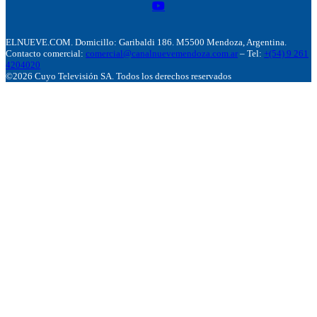
ELNUEVE.COM. Domicillo: Garibaldi 186. M5500 Mendoza, Argentina.
Contacto comercial:
comercial@canalnuevemendoza.com.ar
– Tel:
+(54) 9 261
4204020
©2026 Cuyo Televisión SA. Todos los derechos reservados