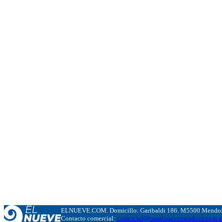
ELNUEVE.COM. Domicillo: Garibaldi 186. M5500 Mendoza
Contacto comercial:
comercial@canalnuevemendoza.com.a