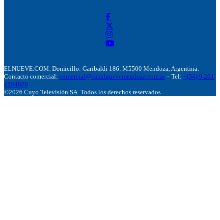
ELNUEVE.COM. Domicillo: Garibaldi 186. M5500 Mendoza, Argentina.
Contacto comercial:
comercial@canalnuevemendoza.com.ar
– Tel:
+(54) 9 261
4204020
©2026 Cuyo Televisión SA. Todos los derechos reservados