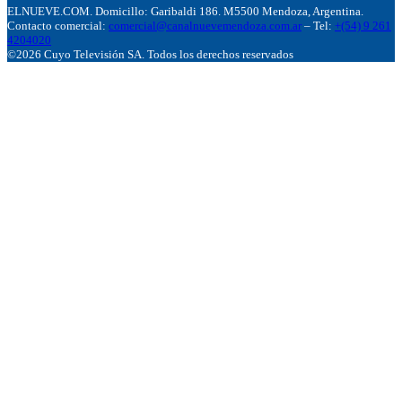
ELNUEVE.COM. Domicillo: Garibaldi 186. M5500 Mendoza, Argentina.
Contacto comercial:
comercial@canalnuevemendoza.com.ar
– Tel:
+(54) 9 261
4204020
©2026 Cuyo Televisión SA. Todos los derechos reservados