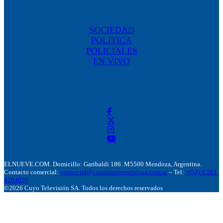
SOCIEDAD
POLÍTICA
POLICIALES
EN VIVO
ELNUEVE.COM. Domicillo: Garibaldi 186. M5500 Mendoza, Argentina.
Contacto comercial:
comercial@canalnuevemendoza.com.ar
– Tel:
+(54) 9 261
4204020
©2026 Cuyo Televisión SA. Todos los derechos reservados