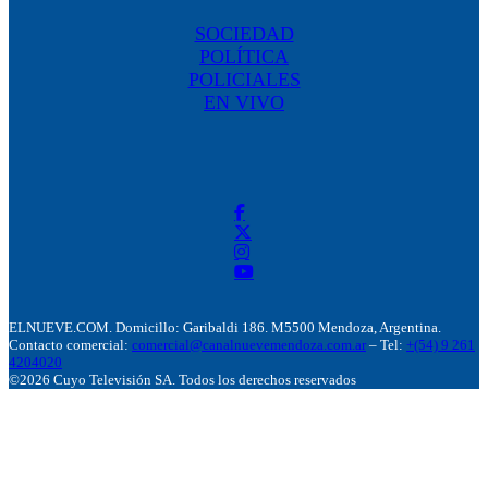
SOCIEDAD
POLÍTICA
POLICIALES
EN VIVO
ELNUEVE.COM. Domicillo: Garibaldi 186. M5500 Mendoza, Argentina.
Contacto comercial:
comercial@canalnuevemendoza.com.ar
– Tel:
+(54) 9 261
4204020
©2026 Cuyo Televisión SA. Todos los derechos reservados