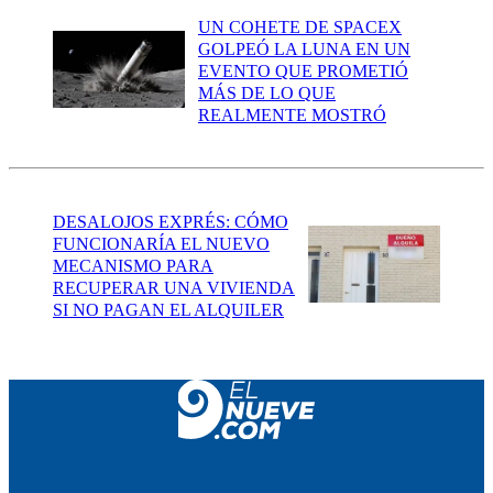
UN COHETE DE SPACEX
GOLPEÓ LA LUNA EN UN
EVENTO QUE PROMETIÓ
MÁS DE LO QUE
REALMENTE MOSTRÓ
DESALOJOS EXPRÉS: CÓMO
FUNCIONARÍA EL NUEVO
MECANISMO PARA
RECUPERAR UNA VIVIENDA
SI NO PAGAN EL ALQUILER