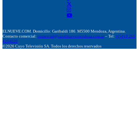
ELNUEVE.COM. Domicillo: Garibaldi 186. M5500 Mendoza, Argentina.
Contacto comercial:
comercial@canalnuevemendoza.com.ar
– Tel:
+(54) 9 261
4204020
©2026 Cuyo Televisión SA. Todos los derechos reservados