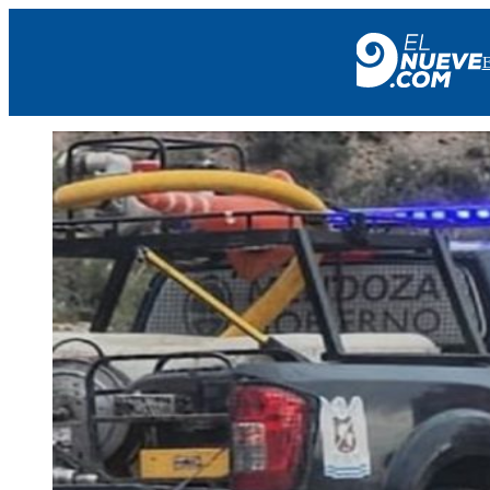
EL NUEVE
SOCIEDAD
POLÍTICA
POLICIALES
EN VIVO