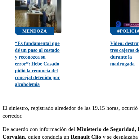
MENDOZA
#POLICI
“Es fundamental que
Video: destr
dé un paso al costado
tres cajeros d
y reconozca su
durante la
error”: Hebe Casado
madrugada
pidió la renuncia del
concejal detenido por
alcoholemia
El siniestro, registrado alrededor de las 19.15 horas, ocurr
corredor.
De acuerdo con información del
Ministerio de Seguridad,
l
Corvalán,
quien conducía un
Renault Clio
y se desplazaba 