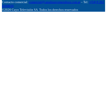
Contacto comercial:
comercial@canalnuevemendoza.com.ar
– Tel:
+(54) 9 261
4204020
©2026 Cuyo Televisión SA. Todos los derechos reservados