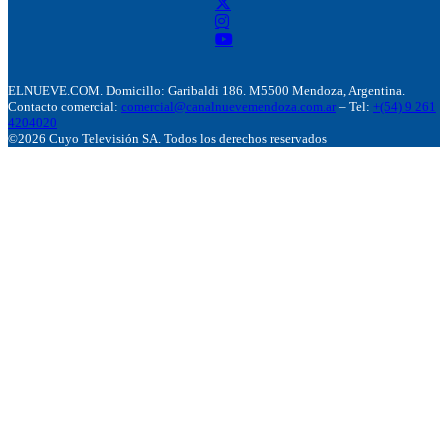
ELNUEVE.COM. Domicillo: Garibaldi 186. M5500 Mendoza, Argentina.
Contacto comercial:
comercial@canalnuevemendoza.com.ar
– Tel:
+(54) 9 261
4204020
©2026 Cuyo Televisión SA. Todos los derechos reservados