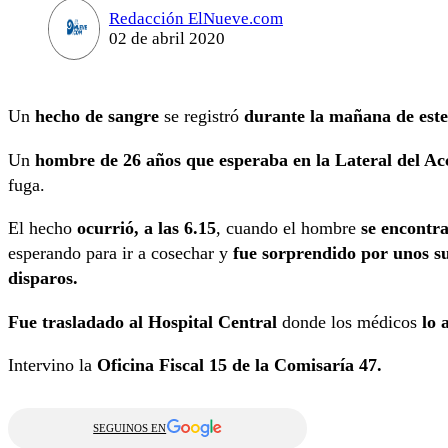
Redacción ElNueve.com
02 de abril 2020
Un
hecho de sangre
se registró
durante la mañana de est
Un
hombre de 26 años que esperaba en la Lateral del Ac
fuga.
El hecho
ocurrió, a las 6.15
, cuando el hombre
se encontra
esperando para ir a cosechar y
fue sorprendido por unos su
disparos.
Fue trasladado al Hospital Central
donde los médicos
lo 
Intervino la
Oficina Fiscal 15 de la Comisaría 47.
SEGUINOS EN