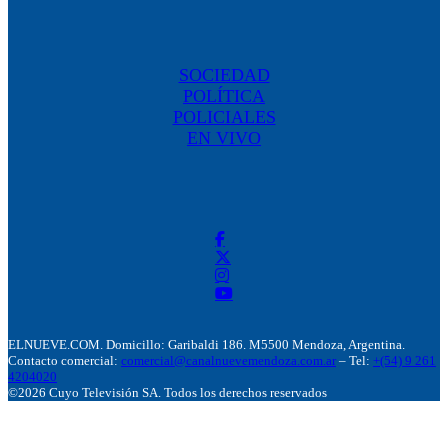
SOCIEDAD
POLÍTICA
POLICIALES
EN VIVO
ELNUEVE.COM. Domicillo: Garibaldi 186. M5500 Mendoza, Argentina.
Contacto comercial:
comercial@canalnuevemendoza.com.ar
– Tel:
+(54) 9 261
4204020
©2026 Cuyo Televisión SA. Todos los derechos reservados