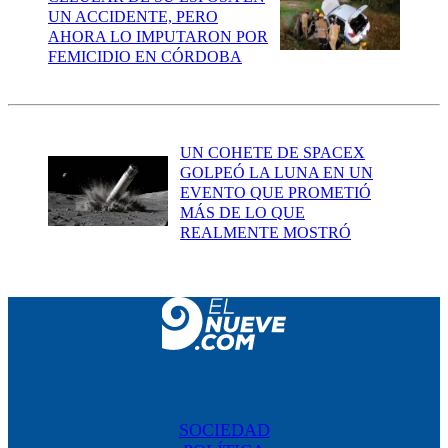
UN ACCIDENTE, PERO
AHORA LO IMPUTARON POR
FEMICIDIO EN CÓRDOBA
UN COHETE DE SPACEX
GOLPEÓ LA LUNA EN UN
EVENTO QUE PROMETIÓ
MÁS DE LO QUE
REALMENTE MOSTRÓ
SOCIEDAD