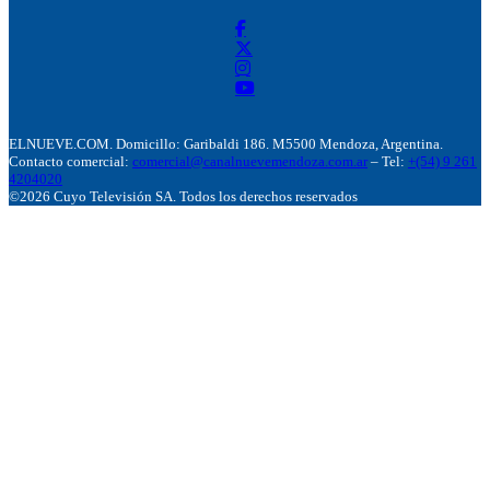
ELNUEVE.COM. Domicillo: Garibaldi 186. M5500 Mendoza, Argentina.
Contacto comercial:
comercial@canalnuevemendoza.com.ar
– Tel:
+(54) 9 261
4204020
©2026 Cuyo Televisión SA. Todos los derechos reservados