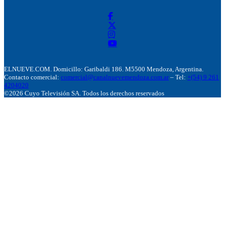
ELNUEVE.COM. Domicillo: Garibaldi 186. M5500 Mendoza, Argentina.
Contacto comercial:
comercial@canalnuevemendoza.com.ar
– Tel:
+(54) 9 261
4204020
©2026 Cuyo Televisión SA. Todos los derechos reservados