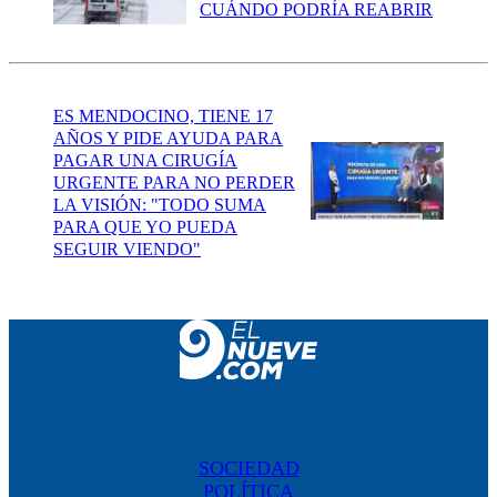
CUÁNDO PODRÍA REABRIR
ES MENDOCINO, TIENE 17
AÑOS Y PIDE AYUDA PARA
PAGAR UNA CIRUGÍA
URGENTE PARA NO PERDER
LA VISIÓN: "TODO SUMA
PARA QUE YO PUEDA
SEGUIR VIENDO"
SOCIEDAD
POLÍTICA