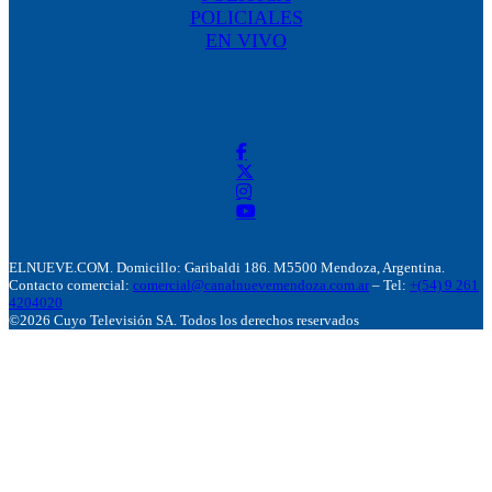
POLICIALES
EN VIVO
ELNUEVE.COM. Domicillo: Garibaldi 186. M5500 Mendoza, Argentina.
Contacto comercial:
comercial@canalnuevemendoza.com.ar
– Tel:
+(54) 9 261
4204020
©2026 Cuyo Televisión SA. Todos los derechos reservados