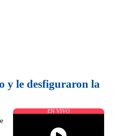
 y le desfiguraron la
EN VIVO
ue