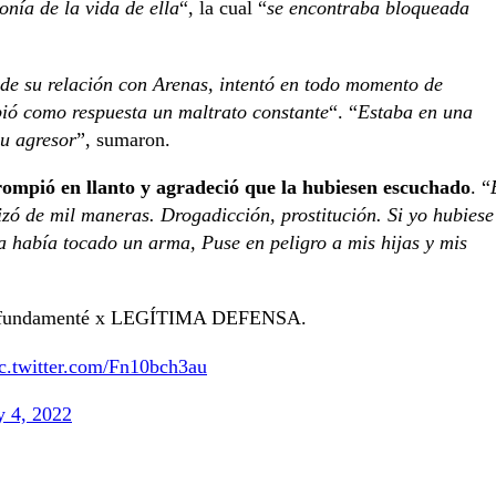
onía de la vida de ella
“, la cual “
se encontraba bloqueada
 de su relación con Arenas, intentó en todo momento de
bió como respuesta un maltrato constante
“. “
Estaba en una
su agresor
”, sumaron.
rompió en llanto y agradeció que la hubiesen escuchado
. “
izó de mil maneras. Drogadicción, prostitución. Si yo hubiese
a había tocado un arma, Puse en peligro a mis hijas y mis
undamenté x LEGÍTIMA DEFENSA.
c.twitter.com/Fn10bch3au
y 4, 2022