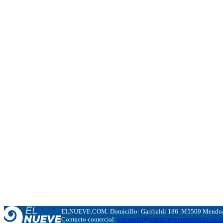
ELNUEVE.COM. Domicillo: Garibaldi 186. M5500 Mendoza
Contacto comercial:
comercial@canalnuevemendoza.com.a