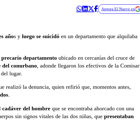
Agrega El Nueve en
es año
s y
luego se suicidó
en un departamento que alquilaba
n precario departamento
ubicado en cercanías del cruce de
te del conurbano
, adonde llegaron los efectivos de la Comisar
del lugar.
 que realizó la denuncia, quien refirió que, momentos antes,
idos
.
l cadáver del hombre
que se encontraba ahorcado con una
uerpos sin signos vitales de las dos niñas, que
presentaban