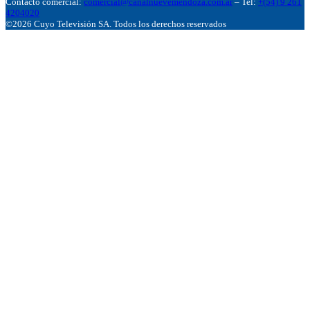
Contacto comercial:
comercial@canalnuevemendoza.com.ar
– Tel:
+(54) 9 261
4204020
©2026 Cuyo Televisión SA. Todos los derechos reservados