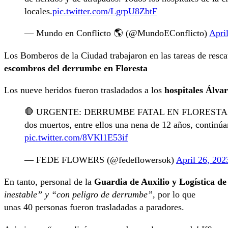
locales.
pic.twitter.com/LgrpU8ZbtF
— Mundo en Conflicto 🌎 (@MundoEConflicto)
Apri
Los Bomberos de la Ciudad trabajaron en las tareas de resca
escombros del derrumbe en Floresta
Los nueve heridos fueron trasladados a los
hospitales Álva
🛑 URGENTE: DERRUMBE FATAL EN FLORESTA. Una co
dos muertos, entre ellos una nena de 12 años, continúa
pic.twitter.com/8VKl1E53if
— FEDE FLOWERS (@fedeflowersok)
April 26, 202
En tanto, personal de la
Guardia de Auxilio y Logística 
inestable” y “con peligro de derrumbe”,
por lo que
unas 40 personas fueron trasladadas a paradores.