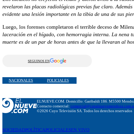
revelaron las placas radiológicas previas fue claro. Además 
evidente una lesión importante en la tibia de una de sus pie
Luego, los forenses completaron el terrible deceso de Milen
laceración en el hígado, con hemorragia interna. La nena t
muerte es de un par de horas antes de que la llevaran al hos
SEGUINOS EN
NACIONALES
POLICIALES
ELNUEVE.COM. Domicillo: Garibaldi 186. M5500 Mendoza
Contacto comercial:
comercial@canalnuevemendoza.com.a
©2026 Cuyo Televisión SA. Todos los derechos reservados
SOCIEDAD
POLÍTICA
POLICIALES
EN VIVO