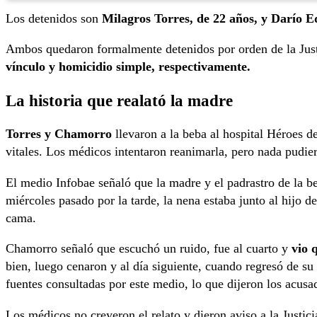
Los detenidos son
Milagros Torres, de 22 años, y Darío 
Ambos quedaron formalmente detenidos por orden de la Justi
vínculo y homicidio simple, respectivamente.
La historia que realató la madre
Torres y Chamorro
llevaron a la beba al hospital Héroes d
vitales. Los médicos intentaron reanimarla, pero nada pudie
El medio Infobae señaló que la madre y el padrastro de la beb
miércoles pasado por la tarde, la nena estaba junto al hijo d
cama.
Chamorro señaló que escuchó un ruido, fue al cuarto y
vio 
bien, luego cenaron y al día siguiente, cuando regresó de su 
fuentes consultadas por este medio, lo que dijeron los acusa
Los médicos no creyeron el relato y dieron aviso a la Justici