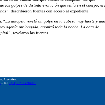
de los golpes de distinta evolución que tenía en el cuerpo, er
rnas”,
describieron fuentes con acceso al expediente.
a: “L
a autopsia reveló un golpe en la cabeza muy fuerte y un
uvo agonía prolongada, agonizó toda la noche. La data de
pital”,
revelaron las fuentes.
, Argentina.
r
– Tel:
+(54) 9 261 4204020