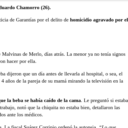
Eduardo Chamorro (26).
cia de Garantías por el delito de
homicidio agravado por el
e Malvinas de Merlo, días atrás. La menor ya no tenía signos
ron hacer por ella.
a dijeron que un día antes de llevarla al hospital, o sea, el
e 4 años de la pareja de su mamá mirando la televisión en la
que la beba se había caído de la cama
. Le preguntó si estaba
trabajo, notó que la chiquita no estaba bien, detallaron las
dos ante los médicos.
a. La fiscal Suárez Corripio ordenó la autopsia.
“Lo que