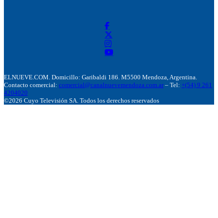
ELNUEVE.COM. Domicillo: Garibaldi 186. M5500 Mendoza, Argentina.
Contacto comercial:
comercial@canalnuevemendoza.com.ar
– Tel:
+(54) 9 261
4204020
©2026 Cuyo Televisión SA. Todos los derechos reservados