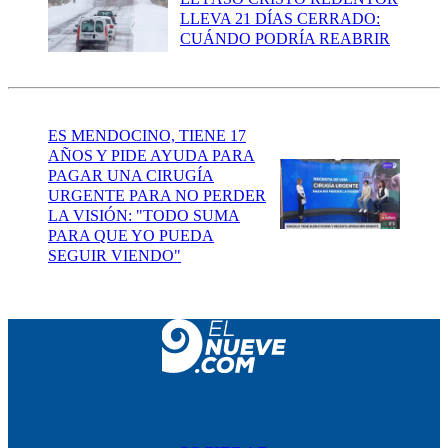
LLEVA 21 DÍAS CERRADO:
CUÁNDO PODRÍA REABRIR
ES MENDOCINO, TIENE 17
AÑOS Y PIDE AYUDA PARA
PAGAR UNA CIRUGÍA
URGENTE PARA NO PERDER
LA VISIÓN: "TODO SUMA
PARA QUE YO PUEDA
SEGUIR VIENDO"