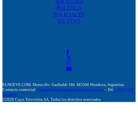
SOCIEDAD
POLÍTICA
POLICIALES
EN VIVO
ELNUEVE.COM. Domicillo: Garibaldi 186. M5500 Mendoza, Argentina.
Contacto comercial:
comercial@canalnuevemendoza.com.ar
– Tel:
+(54) 9 261
4204020
©2026 Cuyo Televisión SA. Todos los derechos reservados