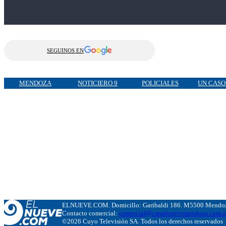
SEGUINOS EN
MENDOZA
NOTICIERO 9
POLICIALES
UN CAS
ELNUEVE.COM. Domicillo: Garibaldi 186. M5500 Mendoza
Contacto comercial:
comercial@canalnuevemendoza.com.a
©2026 Cuyo Televisión SA. Todos los derechos reservados