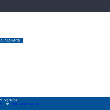
O ALARMANTE
, Argentina.
r
– Tel:
+(54) 9 261 4204020